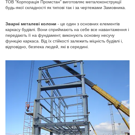
ТОВ "Корпорація Промстан" виготовляє металоконструкції
будь-якої складності як типові так і за чертежами Замовника.
Зварні металеві колони
- це один з основних елементів
каркасу будівлі. Вони сприймають на себе все навантаження і
передають її на фундамент, виконують основну несучу
функцію каркаса. Від їх стійкості залежить міцність будівлі і,
відповідно, безпека людей, які в середині.