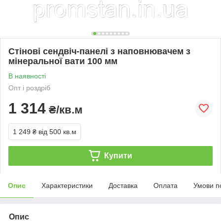
Стінові сендвіч-панелі з наповнювачем з
мінеральної вати 100 мм
В наявності
Опт і роздріб
1 314
₴/кв.м
1 249 ₴
від 500 кв.м
Купити
Опис
Характеристики
Доставка
Оплата
Умови п
Опис