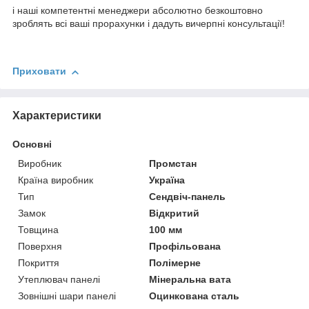
і наші компетентні менеджери абсолютно безкоштовно
зроблять всі ваші прорахунки і дадуть вичерпні консультації!
Приховати
Характеристики
Основні
Виробник
Промстан
Країна виробник
Україна
Тип
Сендвіч-панель
Замок
Відкритий
Товщина
100 мм
Поверхня
Профільована
Покриття
Полімерне
Утеплювач панелі
Мінеральна вата
Зовнішні шари панелі
Оцинкована сталь