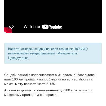
Вартість стінових сендвіч-панелей товщиною 100 мм (з
наповнювачем мінеральна вата) обмовляється
індивідуально.
Сендвіч-панелі з наповнювачем з мінеральної базальтової
вати 100 мм пройшли випробування на вогнестійкість та
мають межу вогнестійкості ЕІ180.
А також витримують навантаження до 280 кг/кв м при 3х
метровому прольоті між опорами.