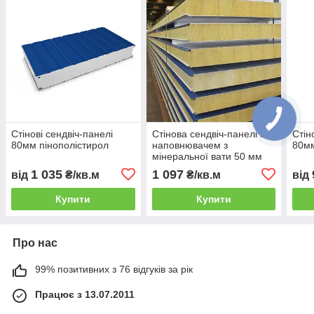
Стінові сендвіч-панелі
Стінова сендвіч-панелі з
Стін
80мм пінополістирол
наповнювачем з
80мм
мінеральної вати 50 мм
1 035
1 097
від
₴/кв.м
₴/кв.м
від
Купити
Купити
Про нас
99% позитивних з 76 відгуків за рік
Працює з 13.07.2011