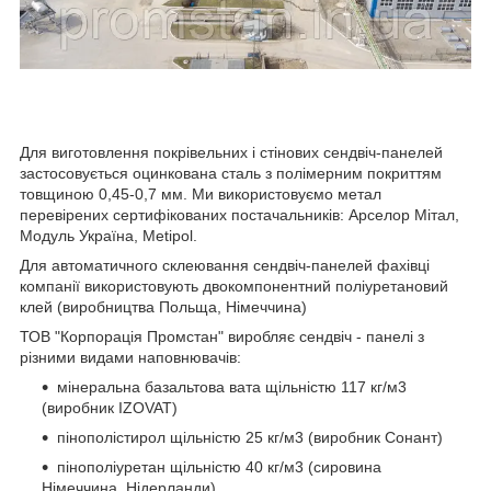
Для виготовлення покрівельних і стінових сендвіч-панелей
застосовується оцинкована сталь з полімерним покриттям
товщиною 0,45-0,7 мм. Ми використовуємо метал
перевірених сертифікованих постачальників: Арселор Мітал,
Модуль Україна, Metipol.
Для автоматичного склеювання сендвіч-панелей фахівці
компанії використовують двокомпонентний поліуретановий
клей (виробництва Польща, Німеччина)
ТОВ "Корпорація Промстан" виробляє сендвіч - панелі з
різними видами наповнювачів:
мінеральна базальтова вата щільністю 117 кг/м3
(виробник IZOVAT)
пінополістирол щільністю 25 кг/м3 (виробник Сонант)
пінополіуретан щільністю 40 кг/м3 (сировина
Німеччина, Нідерланди)