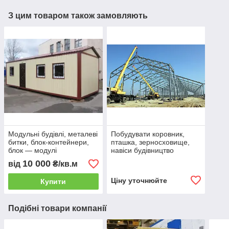
З цим товаром також замовляють
Модульні будівлі, металеві
Побудувати коровник,
битки, блок-контейнери,
пташка, зерносховище,
блок — модулі
навіси будівництво
виготовлення,
10 000
від
₴/кв.м
Ціну уточнюйте
Купити
Подібні товари компанії