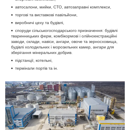
автосалони, мийки, СТО, автозаправні комплекси,
торгові та виставкові павільйони,
виробничі цеху та будівлі,
споруди сільськогосподарського призначення: будівлі
тваринницьких ферм, комбікормові і олійноекстракційні
заводи, склади, навіси, ангари, овоче та зерносховища,
будівлі холодильних і морозильних камер, ангари для
зберігання мінеральних добрив.
підстанції, котельні,
термінали портів та ін.