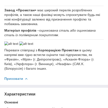
Завод «Промстан»
має широкий перелік розроблених
профілів, а також наші фахівці можуть спроєктувати будь-які
нові конфігурації залежно від призначення профілю та
побажань замовника.
Матеріал профілів
–
оцинкована сталь або оцинкована
сталь із полімерним покриттям
.
Переваги співпраці з
Корпорацією Промстан
в цьому
напрямі вже гідно встигли оцінити такі підприємства, як
«Фрезія», «Мрія» (г. Дніпропетровс), «Асканія-Флора» (г.
Київ), «Укрфлора» (г. Винниця), «Неафім» (САК.K.
(Білоруссія) і багато інших.
Приховати
Характеристики
Основні