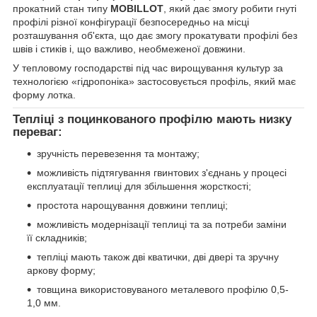
прокатний стан типу
MOBILLOT
, який дає змогу робити гнуті
профілі різної конфігурації безпосередньо на місці
розташування об'єкта, що дає змогу прокатувати профілі без
швів і стиків і, що важливо, необмеженої довжини.
У тепловому господарстві під час вирощування культур за
технологією «гідропоніка» застосовується профіль, який має
форму лотка.
Тепліці з поцинкованого профілю мають низку
переваг:
зручність перевезення та монтажу;
можливість підтягування гвинтових з'єднань у процесі
експлуатації теплиці для збільшення жорсткості;
простота нарощування довжини теплиці;
можливість модернізації теплиці та за потреби заміни
її складників;
тепліці мають також дві кватички, дві двері та зручну
аркову форму;
товщина використовуваного металевого профілю 0,5-
1,0 мм.