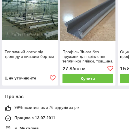
Тепличний лоток під
Профіль Зіг-заг без
Оцин
троянду з низьким бортом
пружини для кріплення
проф
тепличної плівки, товщина
0,5 мм.
27
15
₴/пог.м
₴
Ціну уточнюйте
Купити
Про нас
99% позитивних з 76 відгуків за рік
Працює з 13.07.2011
м. Миколаїв