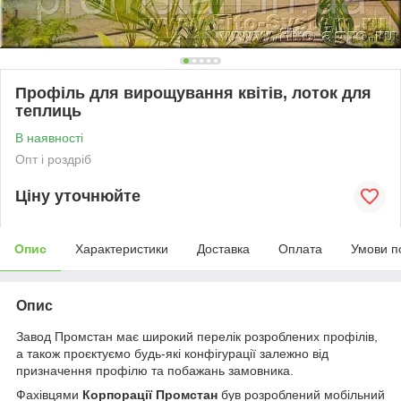
Профіль для вирощування квітів, лоток для
теплиць
В наявності
Опт і роздріб
Ціну уточнюйте
Опис
Характеристики
Доставка
Оплата
Умови п
Опис
Завод Промстан має широкий перелік розроблених профілів,
а також проєктуємо будь-які конфігурації залежно від
призначення профілю та побажань замовника.
Фахівцями
Корпорації Промстан
був розроблений мобільний