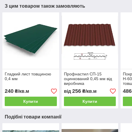
З цим товаром також замовляють
Гладкий лист товщиною
Профнастил СП-15
Покр
0,4 мм
оцинкований 0,45 мм від
Н-60
виробника
товщ
240
256
486
₴/кв.м
від
₴/кв.м
Купити
Купити
Подібні товари компанії