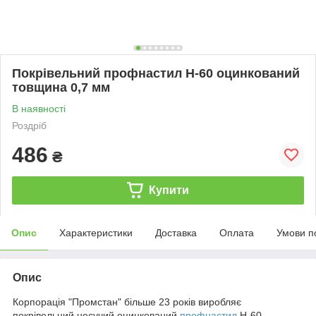
Покрівельний профнастил Н-60 оцинкований
товщина 0,7 мм
В наявності
Роздріб
486
₴
Купити
Опис
Характеристики
Доставка
Оплата
Умови п
Опис
Корпорація "Промстан" більше 23 років виробляє
покрівельний несучий оцинкований
профнастил
Н-60.