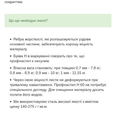
покриттям.
Що ще необхідно знати?
Ребра жорсткості, які розташовуються уздовж
основної частини, забезпечують хорошу міцність
матеріалу.
Буква H в маркуванні говорить про те, що
профнастил є несучим.
Власна вага становить: при товщині 0,7 мм - 7,8 кг;
0,8 мм - 8,9 кг; 0,9 мм - 10 кг; 1 мм - 11,15 кг.
Через свою міцності листи не деформуються при
тривалому навантаженні. Профнастил H 60 не потребує
спеціального догляду. Для очищення матеріалу досить
полити його водою.
Ми використовуємо сталь високої якості з вмістом
цинку 140-275 г / кв.м.