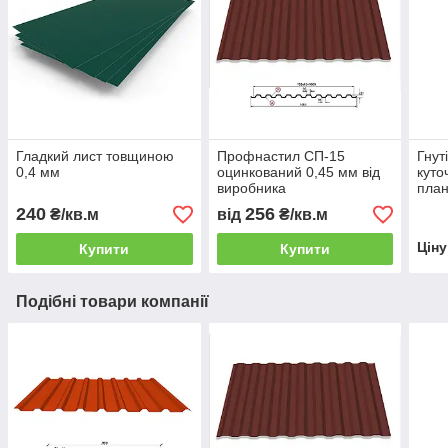
Гладкий лист товщиною
Профнастил СП-15
Гнут
0,4 мм
оцинкований 0,45 мм від
куто
виробника
план
240
256
₴/кв.м
від
₴/кв.м
Цін
Купити
Купити
Подібні товари компанії