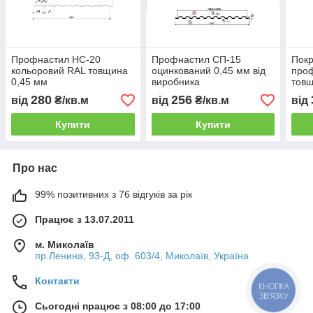
Профнастил НС-20
Профнастил СП-15
Покр
кольоровий RAL товщина
оцинкований 0,45 мм від
про
0,45 мм
виробника
тов
280
256
від
₴/кв.м
від
₴/кв.м
від
Купити
Купити
Про нас
99% позитивних з 76 відгуків за рік
Працює з 13.07.2011
м. Миколаїв
пр.Ленина, 93-Д, оф. 603/4, Миколаїв, Україна
Контакти
КНОПКА
ЗВ'ЯЗКУ
Сьогодні працює з 08:00 до 17:00