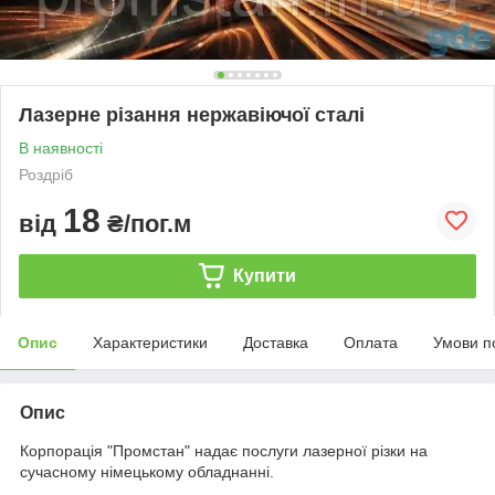
Лазерне різання нержавіючої сталі
В наявності
Роздріб
18
від
₴/пог.м
Купити
Опис
Характеристики
Доставка
Оплата
Умови п
Опис
Корпорація "Промстан" надає послуги лазерної різки на
сучасному німецькому обладнанні.