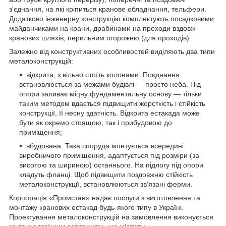
з'єднання, на які кріпиться кранове обладнання, тельфери.
Додатково інженерну конструкцію комплектують посадковими
майданчиками на крани, драбинами на проходи вздовж
кранових шляхів, перильним огорожею (для проходів).
Залежно від конструктивних особливостей виділяють два типи
металоконструкцій:
відкрита, з вільно стоїть колонами. Поєднання
встановлюється за межами будівлі — просто неба. Під
опори заливає міцну фундаментальну основу — тільки
таким методом вдається підвищити жорсткість і стійкість
конструкції, її несну здатність. Відкрита естакада може
бути як окремо стоящою, так і прибудовою до
приміщення;
вбудована. Така споруда монтується всередині
виробничого приміщення, адаптується під розміри (за
висотою та шириною) останнього. На підлогу під опори
кладуть фланці. Щоб підвищити поздовжню стійкість
металоконструкції, встановлюються зв'язані ферми.
Корпорація «Промстан» надає послуги з виготовлення та
монтажу кранових естакад будь-якого типу в Україні.
Проектування металоконструкцій на замовлення виконується