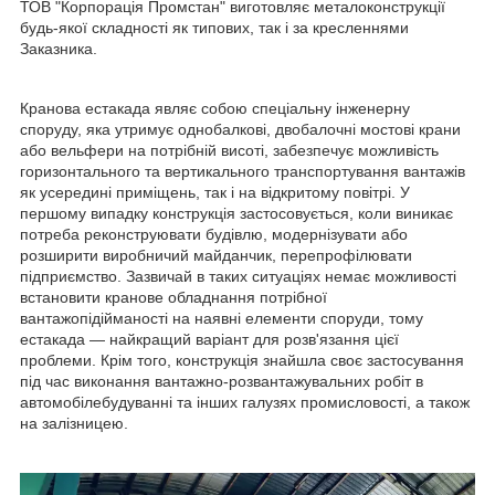
ТОВ "Корпорація Промстан" виготовляє металоконструкції
будь-якої складності як типових, так і за кресленнями
Заказника.
Кранова естакада являє собою спеціальну інженерну
споруду, яка утримує однобалкові, двобалочні мостові крани
або вельфери на потрібній висоті, забезпечує можливість
горизонтального та вертикального транспортування вантажів
як усередині приміщень, так і на відкритому повітрі. У
першому випадку конструкція застосовується, коли виникає
потреба реконструювати будівлю, модернізувати або
розширити виробничий майданчик, перепрофілювати
підприємство. Зазвичай в таких ситуаціях немає можливості
встановити кранове обладнання потрібної
вантажопідійманості на наявні елементи споруди, тому
естакада — найкращий варіант для розв'язання цієї
проблеми. Крім того, конструкція знайшла своє застосування
під час виконання вантажно-розвантажувальних робіт в
автомобілебудуванні та інших галузях промисловості, а також
на залізницею.