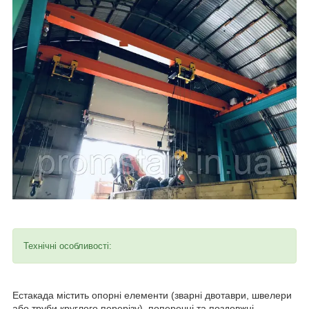
Технічні особливості:
Естакада містить опорні елементи (зварні двотаври, швелери
або труби круглого перерізу), поперечні та поздовжні