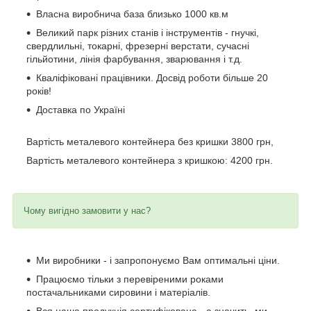
Власна виробнича база близько 1000 кв.м
Великий парк різних станів і інструментів - гнучкі,
свердлильні, токарні, фрезерні верстати, сучасні
гільйотини, лінія фарбування, зварювання і т.д.
Кваліфіковані працівники. Досвід роботи більше 20
років!
Доставка по Україні
Вартість металевого контейнера без кришки 3800 грн,
Вартість металевого контейнера з кришкою: 4200 грн.
Чому вигідно замовити у нас?
Ми виробники - і запропонуємо Вам оптимальні ціни.
Працюємо тільки з перевіреними роками
постачальниками сировини і матеріалів.
Вся наша продукція сертифікована - а значить, ми