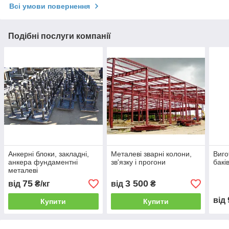
Всі умови повернення
Подібні послуги компанії
Анкерні блоки, закладні,
Металеві зварні колони,
Виго
анкера фундаментні
зв'язку і прогони
бакі
металеві
75
3 500
від
₴/кг
від
₴
від
Купити
Купити